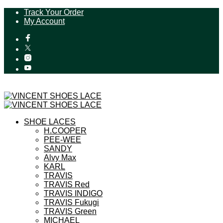
Track Your Order
My Account
SHOE LACES
H.COOPER
PEE-WEE
SANDY
Alvy Max
KARL
TRAVIS
TRAVIS Red
TRAVIS INDIGO
TRAVIS Fukugi
TRAVIS Green
MICHAEL