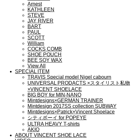
Arnest
KATHLEEN
STEVE
JAY RIVER
BART
PAUL
SCOTT
William
COCKS COMB
SHOE POUCH
BEE SOY WAX
View All
SPECIAL ITEM
TRAVIS Special model Nigel cabourn
UNIVERSAL PRODACTS ×スタイリスト私物
×VINCENT SHOELACE
BIG BOY for MIN-NANO
Mintdesigns×GERMAN TRAINER
Mintdesign 2017SS collection SUBWAY
Mintdesigns×Patrick×Vincent Shoelace
シティボーイ for POPEYE
ULTRA HEAVY T-shirts
AKIO
ABOUT VINCENT SHOE LACE