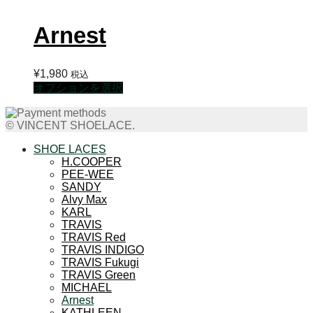
Arnest
¥
1,980
税込
こ
オプションを選択
の
商
© VINCENT SHOELACE.
品
に
SHOE LACES
は
H.COOPER
PEE-WEE
複
SANDY
数
Alvy Max
の
KARL
バ
TRAVIS
リ
TRAVIS Red
エ
TRAVIS INDIGO
TRAVIS Fukugi
ー
TRAVIS Green
シ
MICHAEL
ョ
Arnest
ン
KATHLEEN