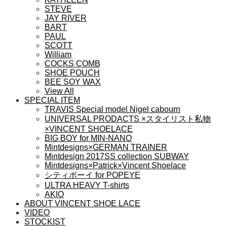
が
STEVE
あ
JAY RIVER
BART
り
PAUL
ま
SCOTT
す。
William
オ
COCKS COMB
プ
SHOE POUCH
シ
BEE SOY WAX
View All
ョ
SPECIAL ITEM
ン
TRAVIS Special model Nigel cabourn
は
UNIVERSAL PRODACTS ×スタイリスト私物
商
×VINCENT SHOELACE
品
BIG BOY for MIN-NANO
ペ
Mintdesigns×GERMAN TRAINER
ー
Mintdesign 2017SS collection SUBWAY
Mintdesigns×Patrick×Vincent Shoelace
ジ
シティボーイ for POPEYE
か
ULTRA HEAVY T-shirts
ら
AKIO
選
ABOUT VINCENT SHOE LACE
択
VIDEO
で
STOCKIST