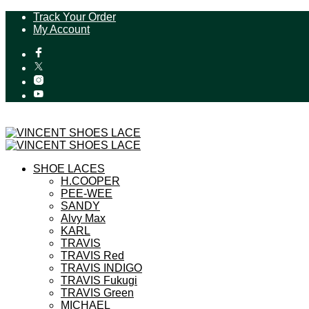
Track Your Order
My Account
SHOE LACES
H.COOPER
PEE-WEE
SANDY
Alvy Max
KARL
TRAVIS
TRAVIS Red
TRAVIS INDIGO
TRAVIS Fukugi
TRAVIS Green
MICHAEL