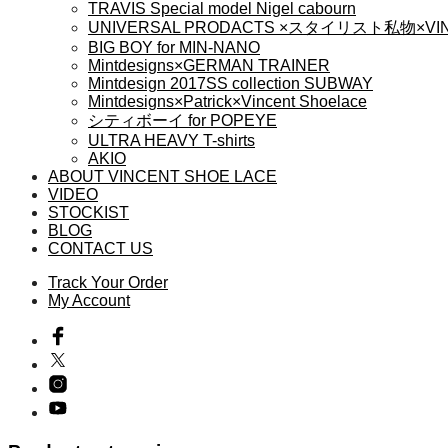
TRAVIS Special model Nigel cabourn
は
UNIVERSAL PRODACTS ×スタイリスト私物×VIN
商
BIG BOY for MIN-NANO
品
Mintdesigns×GERMAN TRAINER
ペ
Mintdesign 2017SS collection SUBWAY
ー
Mintdesigns×Patrick×Vincent Shoelace
シティボーイ for POPEYE
ジ
ULTRA HEAVY T-shirts
か
AKIO
ら
ABOUT VINCENT SHOE LACE
選
VIDEO
択
STOCKIST
で
BLOG
き
CONTACT US
ま
Track Your Order
す
My Account