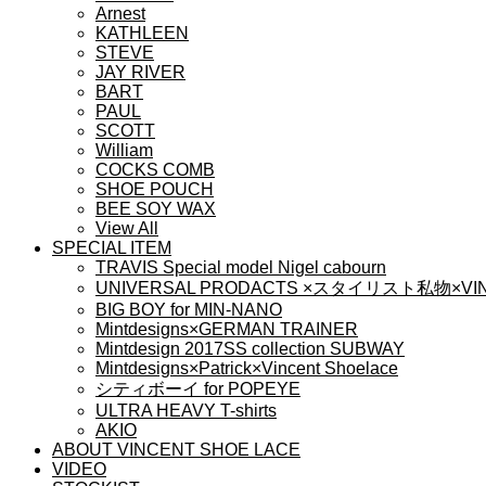
Arnest
KATHLEEN
STEVE
JAY RIVER
BART
PAUL
SCOTT
William
COCKS COMB
SHOE POUCH
BEE SOY WAX
View All
SPECIAL ITEM
TRAVIS Special model Nigel cabourn
UNIVERSAL PRODACTS ×スタイリスト私物×VIN
BIG BOY for MIN-NANO
Mintdesigns×GERMAN TRAINER
Mintdesign 2017SS collection SUBWAY
Mintdesigns×Patrick×Vincent Shoelace
シティボーイ for POPEYE
ULTRA HEAVY T-shirts
AKIO
ABOUT VINCENT SHOE LACE
VIDEO