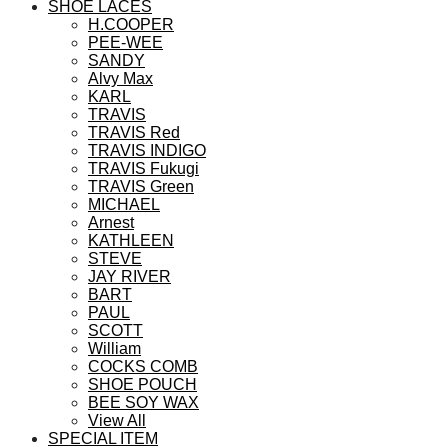
に
SHOE LACES
は
H.COOPER
PEE-WEE
複
SANDY
数
Alvy Max
の
KARL
バ
TRAVIS
リ
TRAVIS Red
エ
TRAVIS INDIGO
TRAVIS Fukugi
ー
TRAVIS Green
シ
MICHAEL
ョ
Arnest
ン
KATHLEEN
が
STEVE
あ
JAY RIVER
BART
り
PAUL
ま
SCOTT
す。
William
オ
COCKS COMB
プ
SHOE POUCH
シ
BEE SOY WAX
View All
ョ
SPECIAL ITEM
ン